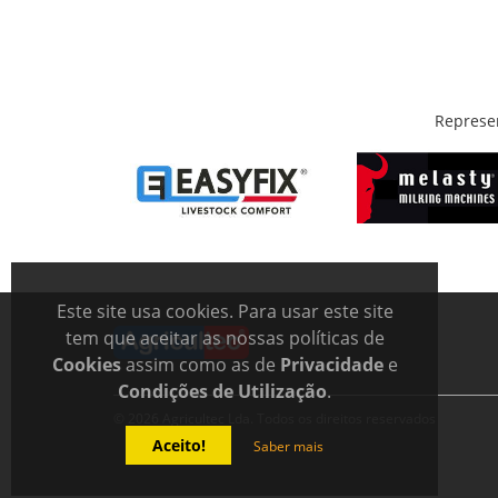
Represe
Este site usa cookies. Para usar este site
tem que aceitar as nossas políticas de
Cookies
assim como as de
Privacidade
e
Condições de Utilização
.
© 2026 Agricultec Lda. Todos os direitos reservados
Aceito!
Saber mais