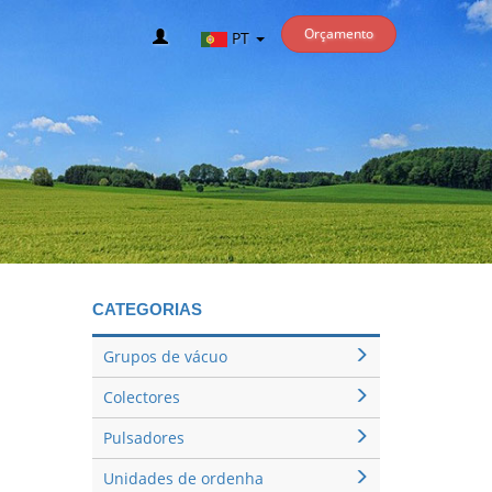
Orçamento
PT
CATEGORIAS
Grupos de vácuo
Colectores
Pulsadores
Unidades de ordenha