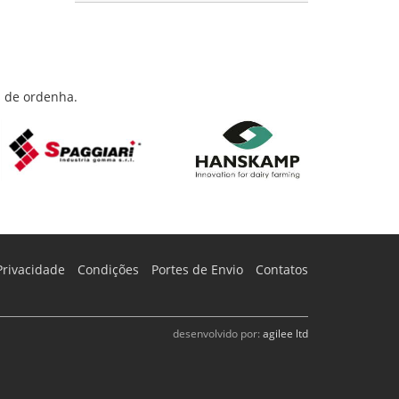
s de ordenha.
Privacidade
Condições
Portes de Envio
Contatos
desenvolvido por:
agilee ltd